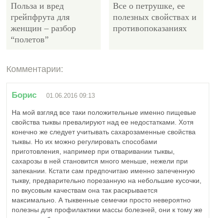
Польза и вред
Все о петрушке, ее
грейпфрута для
полезных свойствах и
женщин – разбор
противопоказаниях
“полетов”
Комментарии:
4297
Борис
01.06.2016 09:13
На мой взгляд все таки положительные именно пищевые
свойства тыквы превалируют над ее недостатками. Хотя
конечно же следует учитывать сахарозаменные свойства
Полезные свойства и
тыквы. Но их можно регулировать способами
противопоказания
приготовления, например при отваривании тыквы,
черной бузины.
сахарозы в ней становится много меньше, нежели при
Полный список
запекании. Кстати сам предпочитаю именно запеченную
тыкву, предварительно порезанную на небольшие кусочки,
по вкусовым качествам она так раскрывается
максимально. А тыквенные семечки просто невероятно
полезны для профилактики массы болезней, они к тому же