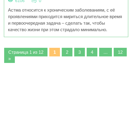
6106
0
Астма относится к хроническим заболеваниям, с её
проявлениями приходится мириться длительное время
и первоочередная задача – сделать так, чтобы
качество жизни при этом страдало минимально.
Страница 1 из 12
1
2
3
4
…
12
»