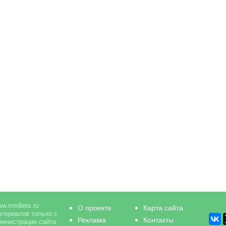
w.mirdiets.ru
О проекте
Карта сайта
териалов только с
Реклама
Контакты
инистрации сайта.