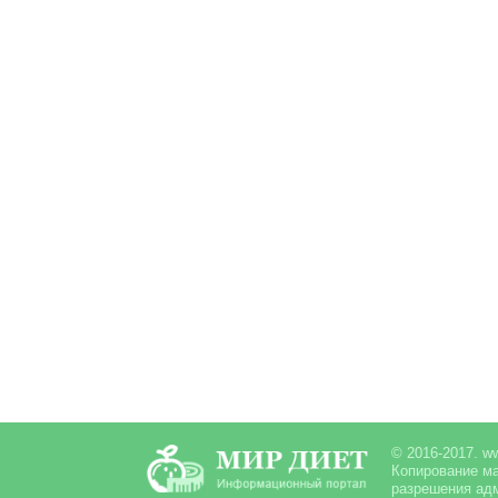
© 2016-2017. ww
Копирование ма
разрешения адм