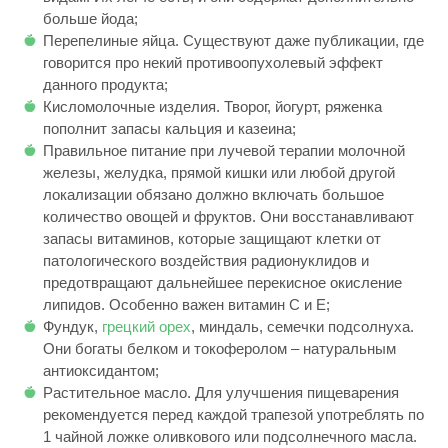
больше йода;
Перепелиные яйца. Существуют даже публикации, где
говорится про некий противоопухолевый эффект
данного продукта;
Кисломолочные изделия. Творог, йогурт, ряженка
пополнит запасы кальция и казеина;
Правильное питание при лучевой терапии молочной
железы, желудка, прямой кишки или любой другой
локализации обязано должно включать большое
количество овощей и фруктов. Они восстанавливают
запасы витаминов, которые защищают клетки от
патологического воздействия радионуклидов и
предотвращают дальнейшее перекисное окисление
липидов. Особенно важен витамин C и E;
Фундук,
грецкий орех
, миндаль, семечки подсолнуха.
Они богаты белком и токоферолом – натуральным
антиоксидантом;
Растительное масло. Для улучшения пищеварения
рекомендуется перед каждой трапезой употреблять по
1 чайной ложке оливкового или подсолнечного масла.