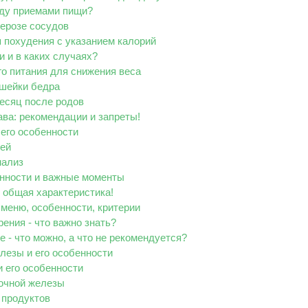
ду приемами пищи?
лерозе сосудов
 похудения с указанием калорий
 и в каких случаях?
о питания для снижения веса
 шейки бедра
есяц после родов
ава: рекомендации и запреты!
 его особенности
дей
нализ
енности и важные моменты
 общая характеристика!
меню, особенности, критерии
рения - что важно знать?
 - что можно, а что не рекомендуется?
лезы и его особенности
и его особенности
лочной железы
 продуктов