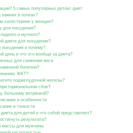
кации? 5 самых популярных детокс-диет
 камнях в почках?
ом холестерине у женщин?
у для похудения?
сладкого и мучного?
ой диете для похудения?
 похудения и почему?
й день и что это вообще за диета?
менных для снижения веса
екаменной болезни?
леваниях ЖКТ?
реатите поджелудочной железы?
при гормональном сбое?
у, больному ветрянкой?
писание и особенности
сание и тонкости
 диета для детей и что собой представляет?
достигнуть результата?
й массы для мужчины
енной кислотностью