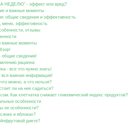
ЗА НЕДЕЛЮ" - эффект или вред?
ние и важные моменты
ия: общие сведения и эффективность
е, меню, эффективность
особенности, отзывы
бенности
и важные моменты
бзор!
- общие сведения!
тавлению рациона
ка - все что нужно знать!
- вся важная информация!
что можно, а что нельзя?
стоит ли на нее садиться?
сом. Как клетчатка снижает гликемический индекс продуктов?
альные особенности
вы ее особенности?
всянке и яблоках?
ейпфрутовой диете?