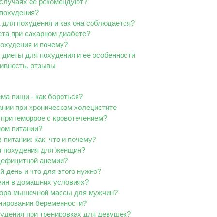
 случаях ее рекомендуют?
 похудения?
для похудения и как она соблюдается?
та при сахарном диабете?
похудения и почему?
диеты для похудения и ее особенности
ивность, отзывы
ема пищи - как бороться?
ании при хроническом холецистите
при геморрое с кровотечением?
ном питании?
 питании: как, что и почему?
я похудения для женщин?
одефицитной анемии?
й день и что для этого нужно?
еин в домашних условиях?
бора мышечной массы для мужчин?
анировании беременности?
удения при тренировках для девушек?