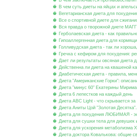
В чем суть диеты на яйцах и апельс
Вегетарианская диета для похудени
Все о спортивной диете для сжиган
Вся правда о творожной диете МАГ
Герболаевская диета - как правильн
Гипоаллергенная диета для кормящи
Голливудская диета - так ли хороша,
Гречка с кефиром для похудения: ре
Дает ли результаты овсяная диета 
Действенна ли диета на квашеной к
Диабетическая диета - правила, ме
Диета "Американские Горки": описан
Диета "минус 60" Екатерины Мирима
Диета 6 лепестков на каждый день
Диета ABC Light - что скрывается з
Диета Аниты Цой "Золотая Десятка".
Диета для похудения ЛЮБИМАЯ - э
Диета для сушки тела для девушек 
Диета для ускорения метаболизма Х
Диета доктора Ковалькова: общие с