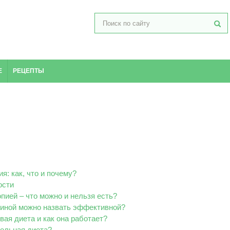
Е
РЕЦЕПТЫ
я: как, что и почему?
ости
пией – что можно и нельзя есть?
риной можно назвать эффективной?
вая диета и как она работает?
тельная диета?