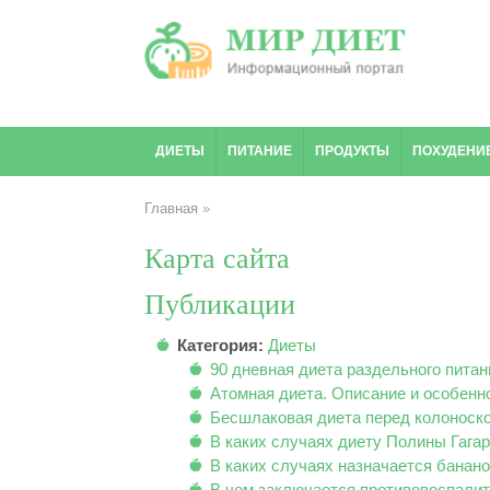
ДИЕТЫ
ПИТАНИЕ
ПРОДУКТЫ
ПОХУДЕНИ
Главная
»
Карта сайта
Публикации
Категория:
Диеты
90 дневная диета раздельного питани
Атомная диета. Описание и особенн
Бесшлаковая диета перед колоноско
В каких случаях диету Полины Гага
В каких случаях назначается банано
В чем заключается противовоспали