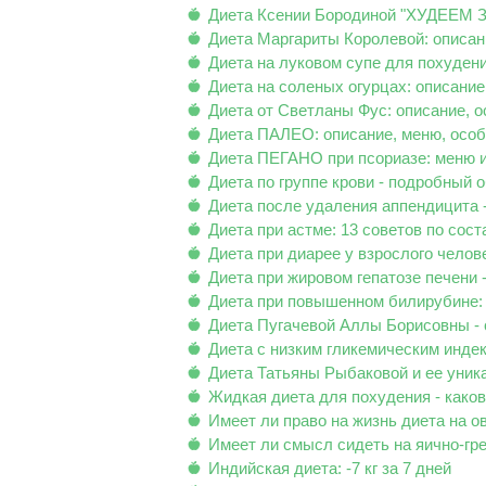
Диета Ксении Бородиной "ХУДЕЕМ 
Диета Маргариты Королевой: описа
Диета на луковом супе для похуден
Диета на соленых огурцах: описани
Диета от Светланы Фус: описание, 
Диета ПАЛЕО: описание, меню, осо
Диета ПЕГАНО при псориазе: меню 
Диета по группе крови - подробный о
Диета после удаления аппендицита 
Диета при астме: 13 советов по сос
Диета при диарее у взрослого челове
Диета при жировом гепатозе печени 
Диета при повышенном билирубине: 
Диета Пугачевой Аллы Борисовны - 
Диета с низким гликемическим индек
Диета Татьяны Рыбаковой и ее уник
Жидкая диета для похудения - како
Имеет ли право на жизнь диета на о
Имеет ли смысл сидеть на яично-гр
Индийская диета: -7 кг за 7 дней