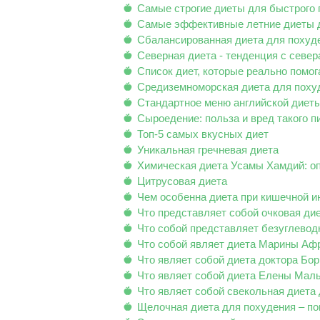
Самые строгие диеты для быстрого 
Самые эффективные летние диеты 
Сбалансированная диета для похуде
Северная диета - тенденция с север
Список диет, которые реально помо
Средиземноморская диета для поху
Стандартное меню английской диеты
Сыроедение: польза и вред такого п
Топ-5 самых вкусных диет
Уникальная гречневая диета
Химическая диета Усамы Хамдий: оп
Цитрусовая диета
Чем особенна диета при кишечной и
Что представляет собой очковая ди
Что собой представляет безуглевод
Что собой являет диета Марины Афр
Что являет собой диета доктора Бо
Что являет собой диета Елены Мал
Что являет собой свекольная диета
Щелочная диета для похудения – по