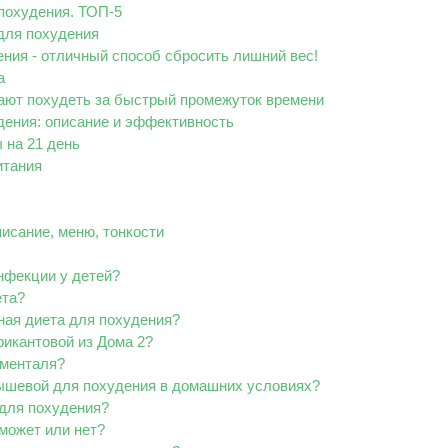
похудения. ТОП-5
для похудения
ния - отличный способ сбросить лишний вес!
а
гают похудеть за быстрый промежуток времени
дения: описание и эффективность
 на 21 день
итания
исание, меню, тонкости
нфекции у детей?
ета?
ная диета для похудения?
икантовой из Дома 2?
рменталя?
ышевой для похудения в домашних условиях?
 для похудения?
может или нет?