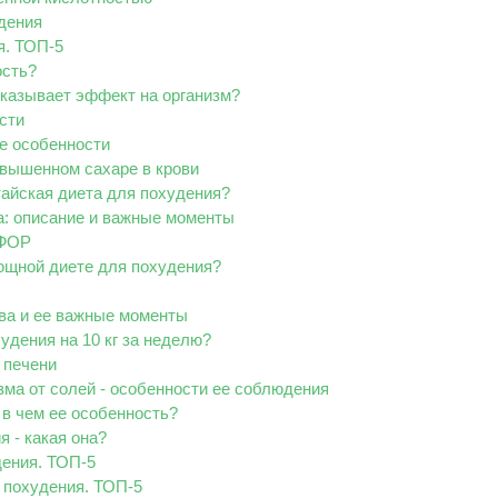
дения
я. ТОП-5
ость?
казывает эффект на организм?
сти
ее особенности
овышенном сахаре в крови
айская диета для похудения?
а: описание и важные моменты
ОФОР
ощной диете для похудения?
ва и ее важные моменты
удения на 10 кг за неделю?
 печени
зма от солей - особенности ее соблюдения
 в чем ее особенность?
 - какая она?
ения. ТОП-5
 похудения. ТОП-5