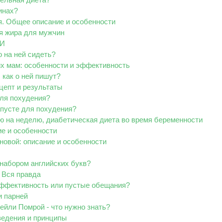
инах?
я. Общее описание и особенности
ия жира для мужчин
ГИ
о на ней сидеть?
х мам: особенности и эффективность
 как о ней пишут?
цепт и результаты
для похудения?
апусте для похудения?
ню на неделю, диабетическая диета во время беременности
ие и особенности
новой: описание и особенности
а набором английских букв?
 Вся правда
ффективность или пустые обещания?
и парней
ейли Помрой - что нужно знать?
ведения и принципы