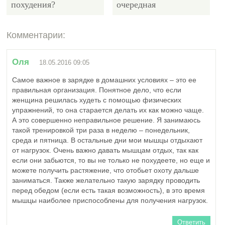
похудения?
очередная
маркетинговая
штучка?
Комментарии:
10537
Оля
18.05.2016 09:05
Самое важное в зарядке в домашних условиях – это ее
правильная организация. Понятное дело, что если
женщина решилась худеть с помощью физических
Липолитики для
упражнений, то она старается делать их как можно чаще.
похудения: как, что и
А это совершенно неправильное решение. Я занимаюсь
почему?
такой тренировкой три раза в неделю – понедельник,
среда и пятница. В остальные дни мои мышцы отдыхают
от нагрузок. Очень важно давать мышцам отдых, так как
если они забьются, то вы не только не похудеете, но еще и
можете получить растяжение, что отобьет охоту дальше
заниматься. Также желательно такую зарядку проводить
перед обедом (если есть такая возможность), в это время
мышцы наиболее приспособлены для получения нагрузок.
Ответить