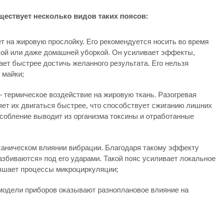
ществует несколько видов таких поясов:
т на жировую прослойку. Его рекомендуется носить во время
кой или даже домашней уборкой. Он усиливает эффекты,
ает быстрее достичь желанного результата. Его нельзя
 майки;
– термическое воздействие на жировую ткань. Разогревая
яет их двигаться быстрее, что способствует сжиганию лишних
особление выводит из организма токсины и отработанные
ханическом влиянии вибрации. Благодаря такому эффекту
збиваются» под его ударами. Такой пояс усиливает локальное
чшает процессы микроциркуляции;
модели приборов оказывают разноплановое влияние на