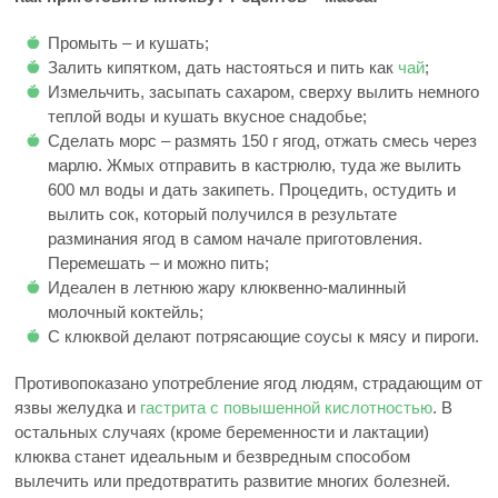
Промыть – и кушать;
Залить кипятком, дать настояться и пить как
чай
;
Измельчить, засыпать сахаром, сверху вылить немного
теплой воды и кушать вкусное снадобье;
Сделать морс – размять 150 г ягод, отжать смесь через
марлю. Жмых отправить в кастрюлю, туда же вылить
600 мл воды и дать закипеть. Процедить, остудить и
вылить сок, который получился в результате
разминания ягод в самом начале приготовления.
Перемешать – и можно пить;
Идеален в летнюю жару клюквенно-малинный
молочный коктейль;
С клюквой делают потрясающие соусы к мясу и пироги.
Противопоказано употребление ягод людям, страдающим от
язвы желудка и
гастрита с повышенной кислотностью
. В
остальных случаях (кроме беременности и лактации)
клюква станет идеальным и безвредным способом
вылечить или предотвратить развитие многих болезней.