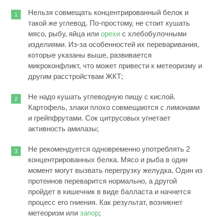
Нельзя совмещать концентрированный белок и
такой же углевод. По-простому, не стоит кушать
мясо, рыбу, яйца или
орехи
с хлебобулочными
изделиями. Из-за особенностей их переваривания,
которые указаны выше, развивается
микроконфликт, что может привести к метеоризму и
другим расстройствам ЖКТ;
Не надо кушать углеводную пищу с кислой.
Картофель, злаки плохо совмещаются с лимонами
и грейпфрутами. Сок цитрусовых угнетает
активность амилазы;
Не рекомендуется одновременно употреблять 2
концентрированных белка. Мясо и рыба в один
момент могут вызвать перегрузку желудка. Один из
протеинов переварится нормально, а другой
пройдет в кишечник в виде балласта и начнется
процесс его гниения. Как результат, возникнет
метеоризм или
запор
;