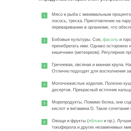
Мясо и рыба с минимальным процентом
лосось, треска. Приготовление на пар
перевариванию в организме, что обесп
Бобовые культуры. Соя,
фасоль
и гор
пренебрегать ими. Однако осторожно 
кишечнике (метеоризм). Регулярное п
Гречневая, овсяная и манная крупа. Н
Отлично подходят для восполнения зап
Молочнокислые изделия. Полезно куш
десертов. Прекрасный источник кальци
Морепродукты. Помимо белка, они со
кислот и витамина D. Такое сочетание
Овощи и фрукты (
яблоки
и пр.). Лучш
токоферола и других незаменимых ми