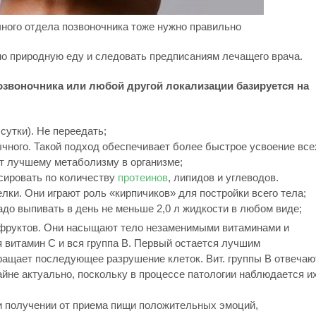
чного отдела позвоночника тоже нужно правильно
о природную еду и следовать предписаниям лечащего врача.
озвоночника или любой другой локализации базируется на
сутки). Не переедать;
ного. Такой подход обеспечивает более быстрое усвоение все
ет лучшему метаболизму в организме;
сировать по количеству
протеинов
, липидов и углеводов.
лки. Они играют роль «кирпичиков» для постройки всего тела;
адо выпивать в день не меньше 2,0 л жидкости в любом виде;
фруктов. Они насыщают тело незаменимыми витаминами и
витамин C и вся группа B. Первый остается лучшим
ащает последующее разрушение клеток. Вит. группы B отвечаю
айне актуально, поскольку в процессе патологии наблюдается и
ри получении от приема пищи положительных эмоций,