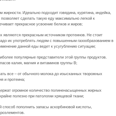
 жирности. Идеально подходит говядина, курятина, индейка,
у позволяет сделать такую еду максимально легкой к
ечивает прекрасное усвоение белков и жиров;
ох являются прекрасным источником протеинов. Не стоит
надо их употреблять людям с повышенным газообразованием в
рименение данной еды ведет к усугублению ситуации;
аиболее популярные представители этой группы продуктов.
асов калия, магния и витаминов группы B;
ать все – от обычного молока до изысканных творожных
я и протеина;
держат огромное количество полиненасыщенных жирных
 крайне полезно при патологии хрящевой ткани;
ий способ пополнить запасы аскорбиновой кислоты,
кроэлементов.