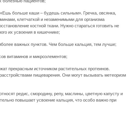
х болезнью пациентов;
: «Ешь больше каши – будешь сильным». Гречка, овсянка,
аминами, клетчаткой и незаменимыми для организма
сстановление костной ткани. Нужно стараться готовить не
го их усвоения в кишечнике;
более важных пунктов. Чем больше кальция, тем лучше;
ов витаминов и микроэлементов;
служат прекрасным источником растительных протеинов.
 расстройствами пищеварения. Они могут вызывать метеоризм
относят редис, смородину, репу, маслины, цветную капусту и
тельно повышает усвоение кальция, что особо важно при