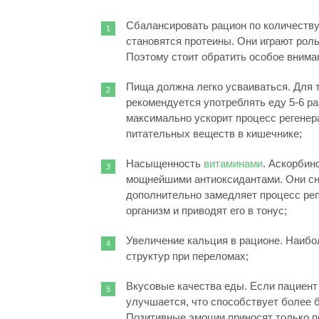
Сбалансировать рацион по количеству
становятся протеины. Они играют роль
Поэтому стоит обратить особое внима
Пища должна легко усваиваться. Для 
рекомендуется употреблять еду 5-6 р
максимально ускорит процесс регенер
питательных веществ в кишечнике;
Насыщенность
витаминами
. Аскорбино
мощнейшими антиоксидантами. Они сни
дополнительно замедляет процесс реп
организм и приводят его в тонус;
Увеличение кальция в рационе. Наиб
структур при переломах;
Вкусовые качества еды. Если пациент 
улучшается, что способствует более 
Позитивные эмоции приносят только п