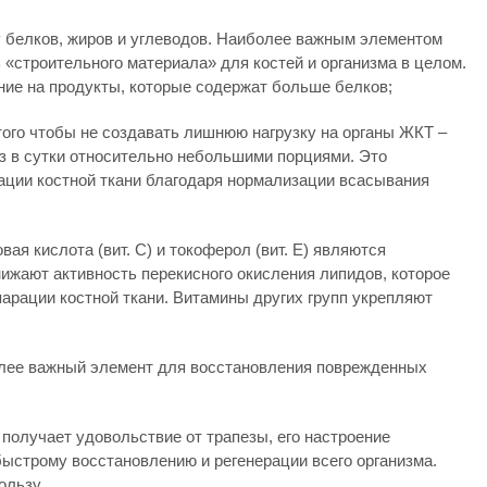
 белков, жиров и углеводов. Наиболее важным элементом
 «строительного материала» для костей и организма в целом.
ние на продукты, которые содержат больше белков;
того чтобы не создавать лишнюю нагрузку на органы ЖКТ –
аз в сутки относительно небольшими порциями. Это
ации костной ткани благодаря нормализации всасывания
вая кислота (вит. C) и токоферол (вит. E) являются
жают активность перекисного окисления липидов, которое
арации костной ткани. Витамины других групп укрепляют
олее важный элемент для восстановления поврежденных
получает удовольствие от трапезы, его настроение
быстрому восстановлению и регенерации всего организма.
ользу.