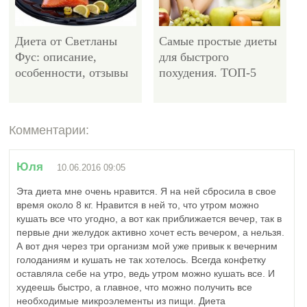
Диета от Светланы
Самые простые диеты
Фус: описание,
для быстрого
особенности, отзывы
похудения. ТОП-5
Комментарии:
3961
Юля
10.06.2016 09:05
Эта диета мне очень нравится. Я на ней сбросила в свое
время около 8 кг. Нравится в ней то, что утром можно
кушать все что угодно, а вот как приближается вечер, так в
Диета Маргариты
первые дни желудок активно хочет есть вечером, а нельзя.
Королевой: описание
А вот дня через три организм мой уже привык к вечерним
и важные моменты
голоданиям и кушать не так хотелось. Всегда конфетку
оставляла себе на утро, ведь утром можно кушать все. И
худеешь быстро, а главное, что можно получить все
необходимые микроэлементы из пищи. Диета