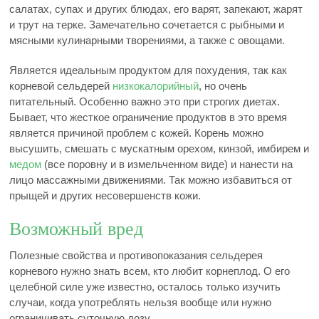
салатах, супах и других блюдах, его варят, запекают, жарят
и трут на терке. Замечательно сочетается с рыбными и
мясными кулинарными творениями, а также с овощами.
Является идеальным продуктом для похудения, так как
корневой сельдерей
низкокалорийный
, но очень
питательный. Особенно важно это при строгих диетах.
Бывает, что жесткое ограничение продуктов в это время
является причиной проблем с кожей. Корень можно
высушить, смешать с мускатным орехом, кинзой, имбирем и
медом
(все поровну и в измельченном виде) и нанести на
лицо массажными движениями. Так можно избавиться от
прыщей и других несовершенств кожи.
Возможный вред
Полезные свойства и противопоказания сельдерея
корневого нужно знать всем, кто любит корнеплод. О его
целебной силе уже известно, осталось только изучить
случаи, когда употреблять нельзя вообще или нужно
ограничивать суточную дозу.