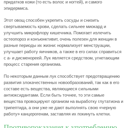
придатков кожи (то есть волос и ногтей), и самого
эпидермиса.
Этот овощ способен укрепить сосуды и снизить
свертываемость крови, сделать сильнее миокард и
улучшить микрофлору кишечника. Помогает излечить
остеопороз и конъюнктивит, очень полезен для женщин в
разные периоды их жизни: нормализует менструации,
улучшает работу яичников, а также в его силах справиться
с а- и дисменореей. Лук является средством, угнетающим
процесс старения организма.
По некоторым данным лук способствует предотвращению
развития злокачественных новообразований, так как в его
составе есть вещества, являющиеся сильными
антиоксидантами. Если быть точнее, то эти самые
вещества провоцируют организм на выработку глутатиона и
трипептида, а они уже не дают выполнять свою «черную
работу» канцерогенам, заставляя их покинуть клетки.
Противопоказания к употреблению