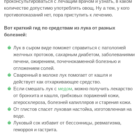
проконсультироваться с лечащим врачом и узнать, в каком
количестве допустимо употреблять овощ. Ну а тем, у кого
противопоказаний нет, пора приступить к лечению.
Вот краткий гид по средствам из лука от разных
болезней:
Лук в сыром виде поможет справиться с патологией
желчных протоков, сахарным диабетом, заболеваниями
печени, ожирением, почечнокаменной болезнью и
отложением солей.
Сваренный в молоке лук помогает от кашля и
действует как отхаркивающее средство.
Если смешать лук с
медом
, можно получить лекарство
от бронхита и кашля, грибковых поражений кожи,
атеросклероза, болезней капилляров и старения кожи.
От глистов спасет луковая настойка, изготовленная на
воде.
Луковый сок избавит от бессонницы, ревматизма,
геморроя и гастрита.