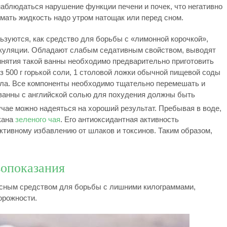
наблюдаться нарушение функции печени и почек, что негативно
имать жидкость надо утром натощак или перед сном.
ьзуются, как средство для борьбы с «лимонной корочкой»,
куляции. Обладают слабым седативным свойством, выводят
ринятия такой ванны необходимо предварительно приготовить
з 500 г горькой соли, 1 столовой ложки обычной пищевой соды
сла. Все компоненты необходимо тщательно перемешать и
о ванны с английской солью для похудения должны быть
лучае можно надеяться на хороший результат. Пребывая в воде,
кана
зеленого чая
. Его антиоксидантная активность
тивному избавлению от шлаков и токсинов. Таким образом,
вопоказания
пасным средством для борьбы с лишними килограммами,
орожности.