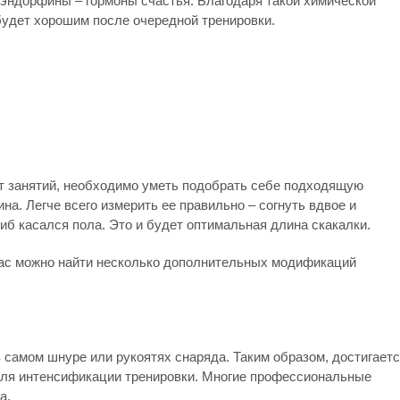
 эндорфины – гормоны счастья. Благодаря такой химической
будет хорошим после очередной тренировки.
т занятий, необходимо уметь подобрать себе подходящую
на. Легче всего измерить ее правильно – согнуть вдвое и
гиб касался пола. Это и будет оптимальная длина скакалки.
час можно найти несколько дополнительных модификаций
 самом шнуре или рукоятях снаряда. Таким образом, достигает
для интенсификации тренировки. Многие профессиональные
а.