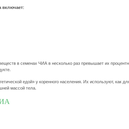
а включает:
.
 веществ в семенах ЧИА в несколько раз превышает их процент
укте.
етической едой» у коренного населения. Их используют, как дл
шней массой тела.
ЧИА