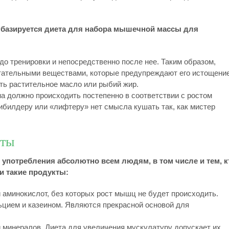
базируется диета для набора мышечной массы для
до тренировки и непосредственно после нее. Таким образом,
ательными веществами, которые предупреждают его истощение
ть растительное масло или рыбий жир.
а должно происходить постепенно в соответствии с ростом
билдеру или «лифтеру» нет смысла кушать так, как мистер
кты
 употребления абсолютно всем людям, в том числе и тем, к
и такие продукты:
 аминокислот, без которых рост мышц не будет происходить.
цием и казеином. Являются прекрасной основой для
 минералов. Диета для увеличения мускулатуру допускает их