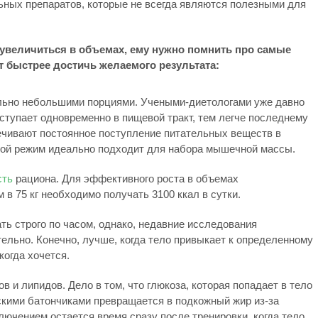
ных препаратов, которые не всегда являются полезными для
увеличиться в объемах, ему нужно помнить про самые
т быстрее достичь желаемого результата:
ельно небольшими порциями. Учеными-диетологами уже давно
ступает одновременно в пищевой тракт, тем легче последнему
ечивают постоянное поступление питательных веществ в
кой режим идеально подходит для набора мышечной массы.
сть
рациона. Для эффективного роста в объемах
в 75 кг необходимо получать 3100 ккал в сутки.
ть строго по часом, однако, недавние исследования
тельно. Конечно, лучше, когда тело привыкает к определенному
когда хочется.
в и липидов. Дело в том, что глюкоза, которая попадает в тело
ескими батончиками превращается в подкожный жир из-за
ючением остается время сразу после тренировки, когда тело