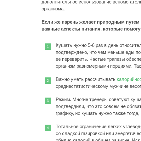
дополнительное использование вспомогатель
организма.
Если же парень желает природным путем 
важные аспекты питания, которые помогу
Кушать нужно 5-6 раз в день относит
подтверждено, что чем меньше еды по
ее переварить. Частые трапезы обесп
организм равномерными порциями. Та
Важно уметь рассчитывать
калорийно
среднестатистическому мужчине весом 
Режим. Многие тренеры советуют куша
подтвердили, что это совсем не обяза
графику, но кушать нужно также тогда, 
Тотальное ограничение легких углеводо
со сладкой газировкой или энергетич
обилия калорий в общем рационе. Искл