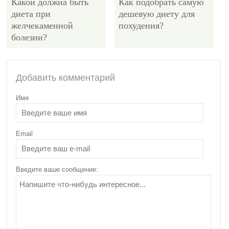
Какой должна быть
Как подобрать самую
диета при
дешевую диету для
желчекаменной
похудения?
болезни?
5470
Добавить комментарий
Имя
Email
Какой нужно
придерживаться
диеты при
Введите ваше сообщение:
гормональном сбое?