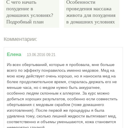
С чего начать
Особенности
похудение в
проведения массажа
домашних условиях?
живота для похудения
Подробный план
в домашних условиях
Комментарии:
20003
Елена
13.06.2016 09:21
Из всех обертываний, которые я пробовала, мне больше
всего по эффекту понравилось именно медовое. Мед на
мою кожу действует очень хорошо, но я наносила мед на
Бег на месте дома для
более продолжительное время, старалась держать его не
похудения – через
меньше часа, но с медом нужно быть аккуратнее,
сколько ждать
особенно людям склонным к аллергии. За курс можно
результат?
добиться хороших результатов, особенно если совместить
обертывания с медовым скрабом (тоже домашнего
изготовления). После первой же процедуры я была
удивлена тому, сколько лишней жидкости вытягивает мед,
соответственно и объемы уменьшаются, кожа становится
невероятно гладкой.